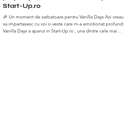
Start-Up.ro
🎉 Un moment de sarbatoare pentru Vanilla Days Azi vreau
sa impartasesc cu voi o veste care m-a emotionat profund:
Vanilla Days a aparut in Start-Up.ro , una dintre cele mai
importante publicatii de business din Romania. Un material
care spune povestea noastra, asa cum e ea – sincera,
muncita si plina de visuri. 🧵 De la atelierul nostru din
Romania, la o comunitate intreaga de femei curajoase
Vanilla Days a inceput cu o idee simpla: sa cream pantofi
care ofera confort, atitu