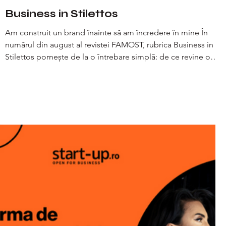
Business in Stilettos
Am construit un brand înainte să am încredere în mine În
numărul din august al revistei FAMOST, rubrica Business in
Stilettos pornește de la o întrebare simplă: de ce revine o
clientă? Nu pentru că a văzut o reclamă bună. Nu pentru că
prețul a fost potrivit în acel moment. Ci pentru că a avut
încredere. Un client poate cumpăra un produs datorită unei
campanii. Dar revine doar dacă are încredere în brand. Și
aceasta este o diferență pe care am înțeles-o în timp,
construind Van