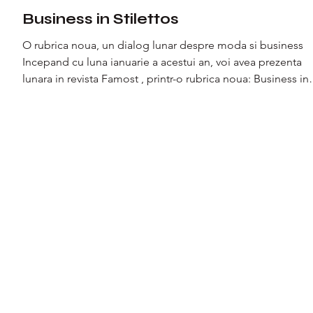
Business in Stilettos
O rubrica noua, un dialog lunar despre moda si business
Incepand cu luna ianuarie a acestui an, voi avea prezenta
lunara in revista Famost , printr-o rubrica noua: Business in
Stilettos. Este un spatiu de dialog in care moda si business
ul se intalnesc fara filtre inutile. Un loc in care vorbim
despre decizii reale, despre ce inseamna sa construiesti u
brand, despre context economic, despre trenduri vazute
din interiorul unui business cu productie proprie si despre
femeile c