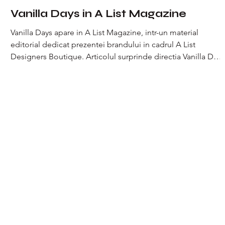
Vanilla Days in A List Magazine
Vanilla Days apare in A List Magazine, intr-un material
editorial dedicat prezentei brandului in cadrul A List
Designers Boutique. Articolul surprinde directia Vanilla Days
intr-un context curatoriat, vorbind despre confort, eleganta
si atentia la detalii, asa cum se reflecta in produsele noastre.
Nu este un material de vanzare si nici o prezentare
comerciala agresiva, ci o privire de ansamblu asupra
modului in care brandul se aseaza intr-un spatiu multi-
brand, alaturi de alt