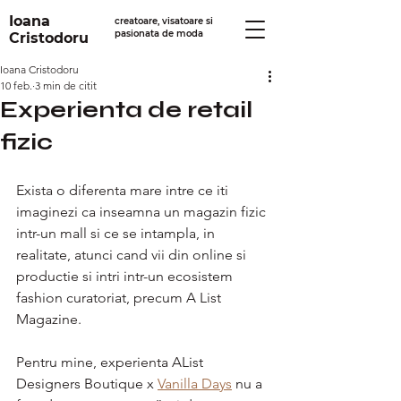
Ioana
creatoare, visatoare si
pasionata de moda
Cristodoru
Ioana Cristodoru
10 feb.
3 min de citit
Experienta de retail
fizic
Exista o diferenta mare intre ce iti 
imaginezi ca inseamna un magazin fizic 
intr-un mall si ce se intampla, in 
realitate, atunci cand vii din online si 
productie si intri intr-un ecosistem 
fashion curatoriat, precum A List 
Magazine.
Pentru mine, experienta AList 
Designers Boutique x 
Vanilla Days
 nu a 