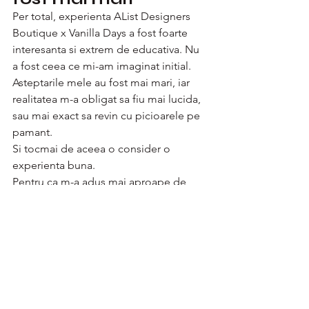
Per total, experienta AList Designers 
Boutique x Vanilla Days a fost foarte 
interesanta si extrem de educativa. Nu 
a fost ceea ce mi-am imaginat initial. 
Asteptarile mele au fost mai mari, iar 
realitatea m-a obligat sa fiu mai lucida, 
sau mai exact sa revin cu picioarele pe 
pamant. 
Si tocmai de aceea o consider o 
experienta buna.
Pentru ca m-a adus mai aproape de 
adevar. De cifre. De decizii mai mature. 
De intelegerea clara a locului unde 
Vanilla Days performeaza cu adevarat si 
a contextelor in care trebuie sa fim mai 
prudente.
Fashionul este imagine. Business-ul 
este adevar. Iar intre ele exista un 